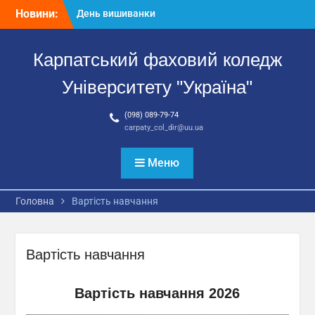
Перейти
Новини:
День вишиванки
до
Всеукраїнська
вмісту
викладацька науково-
Карпатський фаховий коледж
практична конференція
«Освіта і наука України в
Університету "Україна"
умовах воєнного стану:
здобутки, проблеми,
(098) 089-79-74
перспективи»
carpaty_col_dir@uu.ua
Випускова атестація
студентів спеціальності
081 «Право»
Меню
Головна
Вартість навчання
Вартість навчання
Вартість навчання 2026