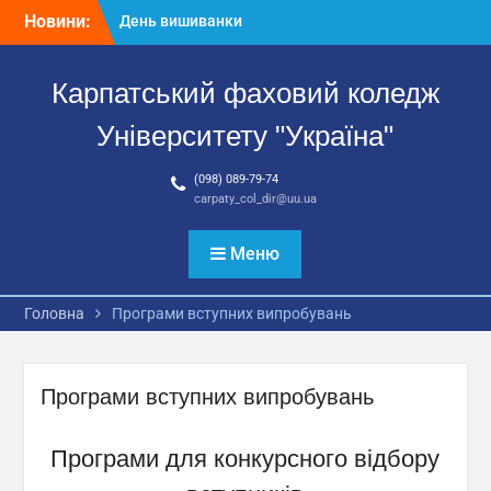
Перейти
Новини:
День вишиванки
до
Всеукраїнська
вмісту
викладацька науково-
Карпатський фаховий коледж
практична конференція
«Освіта і наука України в
Університету "Україна"
умовах воєнного стану:
здобутки, проблеми,
(098) 089-79-74
перспективи»
carpaty_col_dir@uu.ua
Випускова атестація
студентів спеціальності
081 «Право»
Меню
Головна
Програми вступних випробувань
Програми вступних випробувань
Програми для конкурсного відбору