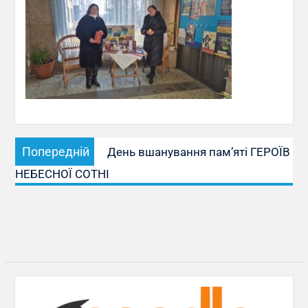
Навігація
Попередній
Попередній
День вшанування пам’яті ГЕРОЇВ
записів
запис:
НЕБЕСНОЇ СОТНІ