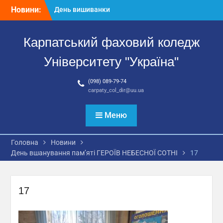
Перейти
Новини:
День вишиванки
до
Всеукраїнська
вмісту
викладацька науково-
Карпатський фаховий коледж
практична конференція
«Освіта і наука України в
Університету "Україна"
умовах воєнного стану:
здобутки, проблеми,
(098) 089-79-74
перспективи»
carpaty_col_dir@uu.ua
Випускова атестація
студентів спеціальності
081 «Право»
Меню
Головна
Новини
День вшанування пам’яті ГЕРОЇВ НЕБЕСНОЇ СОТНІ
17
17