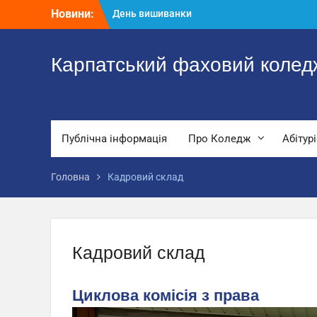
Перейти
Новини:
День вишиванки
до
Всеукраїнська викладацька науково-
вмісту
практична конференція «Освіта і наука
України в умовах воєнного стану:
Карпатський фаховий коледж
здобутки, проблеми, перспективи»
Випускова атестація студентів
спеціальності 081 «Право»
Публічна інформація
Про Коледж
Абітур
Головна
Кадровий склад
Кадровий склад
Циклова комісія з права